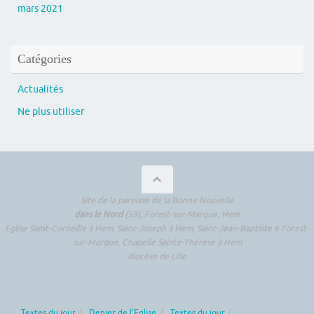
mars 2021
Catégories
Actualités
Ne plus utiliser
Site de la paroisse de la Bonne Nouvelle
dans le Nord
(59), Forest-sur-Marque, Hem
Eglise Saint-Corneille à Hem, Saint-Joseph à Hem, Saint-Jean-Baptiste è Forest-
sur-Marque, Chapelle Sainte-Thérèse à Hem
diocèse de Lille
Textes du jour
Denier de l’Eglise
Textes du jour