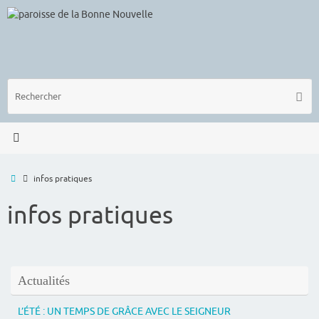
Passer
au
contenu
R
Reche
p
:
Accueil
infos pratiques
infos pratiques
Actualités
L’ÉTÉ : UN TEMPS DE GRÂCE AVEC LE SEIGNEUR