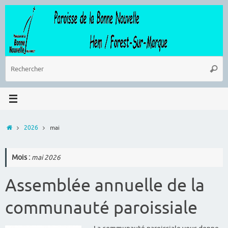
Passer
au
contenu
R
Reche
p
:
Accueil
2026
mai
Mois :
mai 2026
Assemblée annuelle de la
communauté paroissiale