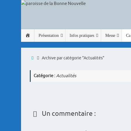
Passer
au
contenu
Passer
Accueil
Présentation
Infos pratiques
Messe
Ca 
au
contenu
Accueil
Archive par catégorie "Actualités"
Catégorie :
Actualités
Un commentaire :