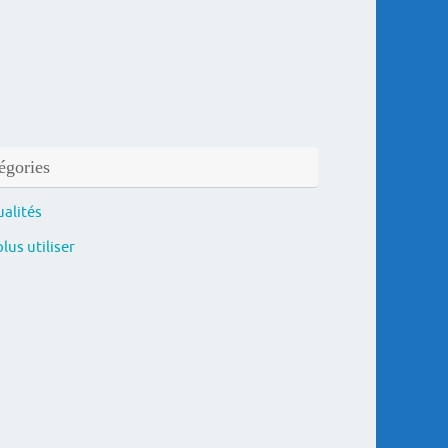
égories
ualités
lus utiliser