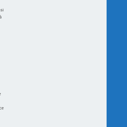
nsi
à
e
ace