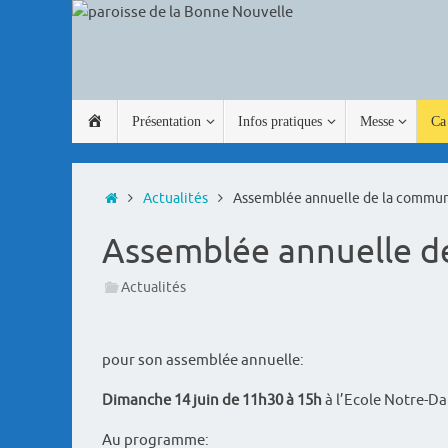
Passer
au
contenu
Passer
Accueil
Présentation
Infos pratiques
Messe
Ca 
au
contenu
Accueil
Actualités
Assemblée annuelle de la commun
Assemblée annuelle d
Actualités
pour son assemblée annuelle:
Dimanche 14 juin de 11h30 à 15h
à l’Ecole Notre-
Au programme: