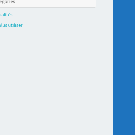
égories
ualités
lus utiliser